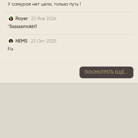
У самурая нет цели, только путь !
ц
и
и
Royer
22 Янв 2026
:
"
Ssssssmokin'!
NEMS
23 Окт 2025
Fix
ПОСМОТРЕТЬ ЕЩЁ…